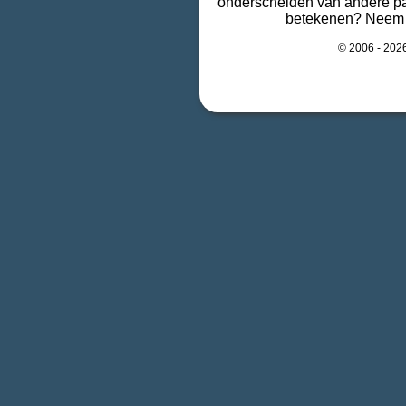
onderscheiden van andere par
betekenen? Neem 
© 2006 -
202